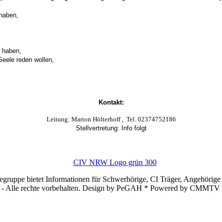
 haben,
e haben,
Seele reden wollen,
Kontakt:
Leitung: Marion Hölterhoff , Tel. 02374752186
Stellvertretung: Info folgt
E-Mail:
ci-shg-hagen@civ-nrw.de
Die Gruppe ist Mitglied im CIV-NRW e.V. -
www.civ-nrw.de
fegruppe bietet Informationen für Schwerhörige, CI Träger, Angehörige u
- Alle rechte vorbehalten. Design by PeGAH * Powered by CMMTV 