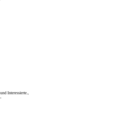
nd Interessierte.,
-
www.cmmtv.com