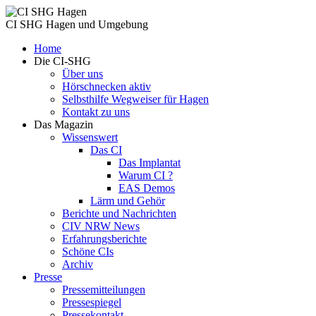
CI SHG Hagen und Umgebung
Home
Die CI-SHG
Über uns
Hörschnecken aktiv
Selbsthilfe Wegweiser für Hagen
Kontakt zu uns
Das Magazin
Wissenswert
Das CI
Das Implantat
Warum CI ?
EAS Demos
Lärm und Gehör
Berichte und Nachrichten
CIV NRW News
Erfahrungsberichte
Schöne CIs
Archiv
Presse
Pressemitteilungen
Pressespiegel
Pressekontakt