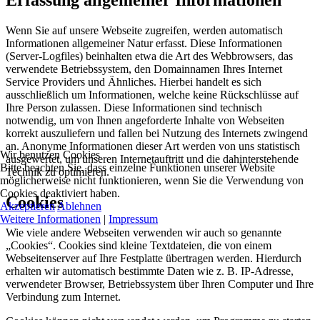
Erfassung allgemeiner Informationen
Wenn Sie auf unsere Webseite zugreifen, werden automatisch
Informationen allgemeiner Natur erfasst. Diese Informationen
(Server-Logfiles) beinhalten etwa die Art des Webbrowsers, das
verwendete Betriebssystem, den Domainnamen Ihres Internet
Service Providers und Ähnliches. Hierbei handelt es sich
ausschließlich um Informationen, welche keine Rückschlüsse auf
Ihre Person zulassen. Diese Informationen sind technisch
notwendig, um von Ihnen angeforderte Inhalte von Webseiten
korrekt auszuliefern und fallen bei Nutzung des Internets zwingend
an. Anonyme Informationen dieser Art werden von uns statistisch
Wir benutzen Cookies
ausgewertet, um unseren Internetauftritt und die dahinterstehende
Bitte beachten Sie, dass einzelne Funktionen unserer Website
Technik zu optimieren.
möglicherweise nicht funktionieren, wenn Sie die Verwendung von
Cookies deaktiviert haben.
Cookies
Akzeptieren
Ablehnen
Weitere Informationen
|
Impressum
Wie viele andere Webseiten verwenden wir auch so genannte
„Cookies“. Cookies sind kleine Textdateien, die von einem
Webseitenserver auf Ihre Festplatte übertragen werden. Hierdurch
erhalten wir automatisch bestimmte Daten wie z. B. IP-Adresse,
verwendeter Browser, Betriebssystem über Ihren Computer und Ihre
Verbindung zum Internet.