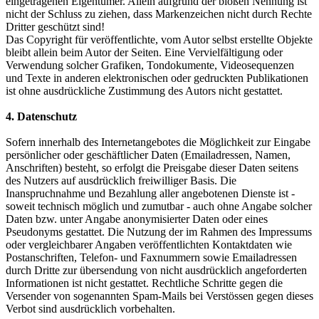
eingetragenen Eigentümer. Allein aufgrund der bloßen Nennung ist
nicht der Schluss zu ziehen, dass Markenzeichen nicht durch Rechte
Dritter geschützt sind!
Das Copyright für veröffentlichte, vom Autor selbst erstellte Objekte
bleibt allein beim Autor der Seiten. Eine Vervielfältigung oder
Verwendung solcher Grafiken, Tondokumente, Videosequenzen
und Texte in anderen elektronischen oder gedruckten Publikationen
ist ohne ausdrückliche Zustimmung des Autors nicht gestattet.
4. Datenschutz
Sofern innerhalb des Internetangebotes die Möglichkeit zur Eingabe
persönlicher oder geschäftlicher Daten (Emailadressen, Namen,
Anschriften) besteht, so erfolgt die Preisgabe dieser Daten seitens
des Nutzers auf ausdrücklich freiwilliger Basis. Die
Inanspruchnahme und Bezahlung aller angebotenen Dienste ist -
soweit technisch möglich und zumutbar - auch ohne Angabe solcher
Daten bzw. unter Angabe anonymisierter Daten oder eines
Pseudonyms gestattet. Die Nutzung der im Rahmen des Impressums
oder vergleichbarer Angaben veröffentlichten Kontaktdaten wie
Postanschriften, Telefon- und Faxnummern sowie Emailadressen
durch Dritte zur übersendung von nicht ausdrücklich angeforderten
Informationen ist nicht gestattet. Rechtliche Schritte gegen die
Versender von sogenannten Spam-Mails bei Verstössen gegen dieses
Verbot sind ausdrücklich vorbehalten.