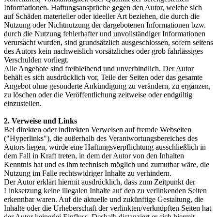
Informationen. Haftungsansprüche gegen den Autor, welche sich
auf Schäden materieller oder ideeller Art beziehen, die durch die
Nutzung oder Nichtnutzung der dargebotenen Informationen bzw.
durch die Nutzung fehlerhafter und unvollständiger Informationen
verursacht wurden, sind grundsätzlich ausgeschlossen, sofern seitens
des Autors kein nachweislich vorsätzliches oder grob fahrlässiges
Verschulden vorliegt.
Alle Angebote sind freibleibend und unverbindlich. Der Autor
behält es sich ausdrücklich vor, Teile der Seiten oder das gesamte
Angebot ohne gesonderte Ankündigung zu verändern, zu ergänzen,
zu löschen oder die Veröffentlichung zeitweise oder endgültig
einzustellen.
2. Verweise und Links
Bei direkten oder indirekten Verweisen auf fremde Webseiten
("Hyperlinks"), die außerhalb des Verantwortungsbereiches des
Autors liegen, würde eine Haftungsverpflichtung ausschließlich in
dem Fall in Kraft treten, in dem der Autor von den Inhalten
Kenntnis hat und es ihm technisch möglich und zumutbar wäre, die
Nutzung im Falle rechtswidriger Inhalte zu verhindern.
Der Autor erklärt hiermit ausdrücklich, dass zum Zeitpunkt der
Linksetzung keine illegalen Inhalte auf den zu verlinkenden Seiten
erkennbar waren. Auf die aktuelle und zukünftige Gestaltung, die
Inhalte oder die Urheberschaft der verlinkten/verknüpften Seiten hat
der Autor keinerlei Einfluss. Deshalb distanziert er sich hiermit