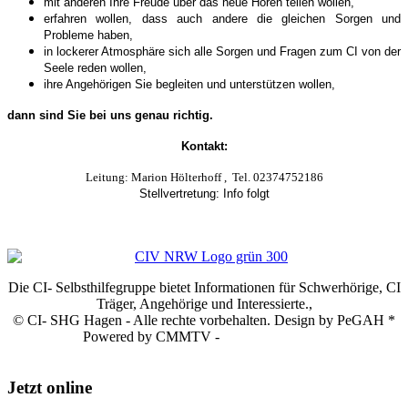
mit anderen Ihre Freude über das neue Hören teilen wollen,
erfahren wollen, dass auch andere die gleichen Sorgen und
Probleme haben,
in lockerer Atmosphäre sich alle Sorgen und Fragen zum CI von der
Seele reden wollen,
ihre Angehörigen Sie begleiten und unterstützen wollen,
dann sind Sie bei uns genau richtig.
Kontakt:
Leitung: Marion Hölterhoff , Tel. 02374752186
Stellvertretung: Info folgt
E-Mail:
ci-shg-hagen@civ-nrw.de
Die Gruppe ist Mitglied im CIV-NRW e.V. -
www.civ-nrw.de
Die CI- Selbsthilfegruppe bietet Informationen für Schwerhörige, CI
Träger, Angehörige und Interessierte.,
© CI- SHG Hagen - Alle rechte vorbehalten. Design by PeGAH *
Powered by CMMTV -
www.cmmtv.com
Jetzt online