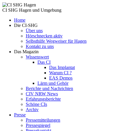
CI SHG Hagen und Umgebung
Home
Die CI-SHG
Über uns
Hörschnecken aktiv
Selbsthilfe Wegweiser für Hagen
Kontakt zu uns
Das Magazin
Wissenswert
Das CI
Das Implantat
Warum CI ?
EAS Demos
Lärm und Gehör
Berichte und Nachrichten
CIV NRW News
Erfahrungsberichte
Schöne CIs
Archiv
Presse
Pressemitteilungen
Pressespiegel
Pressekontakt